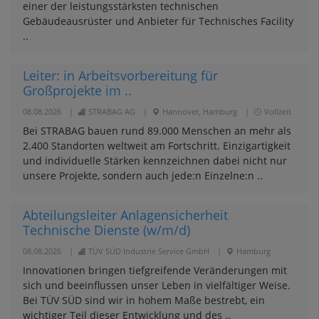
einer der leistungsstärksten technischen
Gebäudeausrüster und Anbieter für Technisches Facility
..
Leiter: in Arbeitsvorbereitung für
Großprojekte im ..
08.08.2026
|
STRABAG AG
|
Hannover, Hamburg
|
Vollzeit
Bei STRABAG bauen rund 89.000 Menschen an mehr als
2.400 Standorten weltweit am Fortschritt. Einzigartigkeit
und individuelle Stärken kennzeichnen dabei nicht nur
unsere Projekte, sondern auch jede:n Einzelne:n ..
Abteilungsleiter Anlagensicherheit
Technische Dienste (w/m/d)
08.08.2026
|
TÜV SÜD Industrie Service GmbH
|
Hamburg
Innovationen bringen tiefgreifende Veränderungen mit
sich und beeinflussen unser Leben in vielfältiger Weise.
Bei TÜV SÜD sind wir in hohem Maße bestrebt, ein
wichtiger Teil dieser Entwicklung und des ..