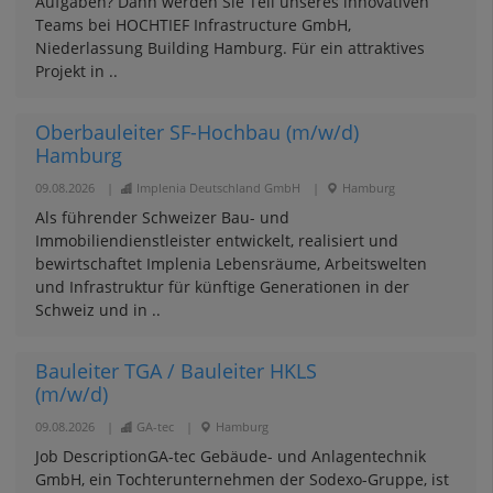
Aufgaben? Dann werden Sie Teil unseres innovativen
Teams bei HOCHTIEF Infrastructure GmbH,
Niederlassung Building Hamburg. Für ein attraktives
Projekt in ..
Oberbauleiter SF-Hochbau (m/w/d)
Hamburg
09.08.2026
|
Implenia Deutschland GmbH
|
Hamburg
Als führender Schweizer Bau- und
Immobiliendienstleister entwickelt, realisiert und
bewirtschaftet Implenia Lebensräume, Arbeitswelten
und Infrastruktur für künftige Generationen in der
Schweiz und in ..
Bauleiter TGA / Bauleiter HKLS
(m/w/d)
09.08.2026
|
GA-tec
|
Hamburg
Job DescriptionGA-tec Gebäude- und Anlagentechnik
GmbH, ein Tochterunternehmen der Sodexo-Gruppe, ist