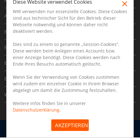
Ausbildung
Diese Website verwendet Cookies
WIR verwenden nur essenzielle Cookies. Diese Cookies
Architekt
sind aus technischer Sicht für den Betrieb dieser
Webseite notwendig und können daher nicht
deaktiviert werden.
Bauhelfer
Dies sind zu einem so genannte „Session-Cookies“.
Bauleiter
Diese werden beim Anlegen eines Accounts bzw.
einer Anzeige benötigt. Diese Cookies werden nach
Bautechniker
Ende Ihres Besuchs automatisch gelöscht.
Wenn Sie der Verwendung von Cookies zustimmen
Bauingenieur
wird zudem ein einzelner Cookie in ihrem Browser
abgelegt um damit die Zustimmung festzuhalten.
Werkstudent
Weitere Infos finden Sie in unserer
Datenschutzerklärung.
AKZEPTIEREN
Arbeitgeber
Impressum
Datenschutz
Copyright © 2026 | www.bau-jobs-hamburg.de