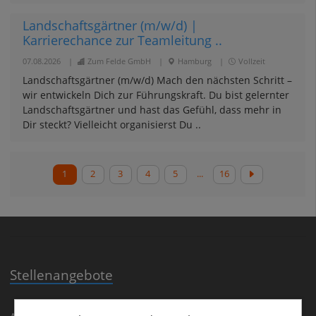
Landschaftsgärtner (m/w/d) |
Karrierechance zur Teamleitung ..
07.08.2026
|
Zum Felde GmbH
|
Hamburg
|
Vollzeit
Landschaftsgärtner (m/w/d) Mach den nächsten Schritt –
wir entwickeln Dich zur Führungskraft. Du bist gelernter
Landschaftsgärtner und hast das Gefühl, dass mehr in
Dir steckt? Vielleicht organisierst Du ..
1
2
3
4
5
...
16
Stellenangebote