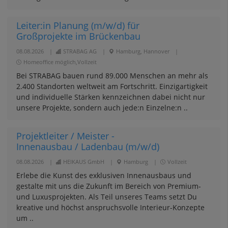
Leiter:in Planung (m/w/d) für
Großprojekte im Brückenbau
08.08.2026
|
STRABAG AG
|
Hamburg, Hannover
|
Homeoffice möglich,Vollzeit
Bei STRABAG bauen rund 89.000 Menschen an mehr als
2.400 Standorten weltweit am Fortschritt. Einzigartigkeit
und individuelle Stärken kennzeichnen dabei nicht nur
unsere Projekte, sondern auch jede:n Einzelne:n ..
Projektleiter / Meister -
Innenausbau / Ladenbau (m/w/d)
08.08.2026
|
HEIKAUS GmbH
|
Hamburg
|
Vollzeit
Erlebe die Kunst des exklusiven Innenausbaus und
gestalte mit uns die Zukunft im Bereich von Premium-
und Luxusprojekten. Als Teil unseres Teams setzt Du
kreative und höchst anspruchsvolle Interieur-Konzepte
um ..