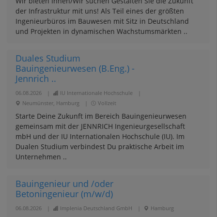
Wir bieten Ihnen/Wir suchen Gestalten Sie die Zukunft
der Infrastruktur mit uns! Als Teil eines der größten
Ingenieurbüros im Bauwesen mit Sitz in Deutschland
und Projekten in dynamischen Wachstumsmärkten ..
Duales Studium
Bauingenieurwesen (B.Eng.) -
Jennrich ..
06.08.2026
|
IU Internationale Hochschule
|
Neumünster, Hamburg
|
Vollzeit
Starte Deine Zukunft im Bereich Bauingenieurwesen
gemeinsam mit der JENNRICH Ingenieurgesellschaft
mbH und der IU Internationalen Hochschule (IU). Im
Dualen Studium verbindest Du praktische Arbeit im
Unternehmen ..
Bauingenieur und /oder
Betoningenieur (m/w/d)
06.08.2026
|
Implenia Deutschland GmbH
|
Hamburg