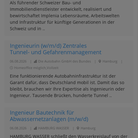
Als führender Schweizer Bau- und
Immobiliendienstleister entwickelt, realisiert und
bewirtschaftet Implenia Lebensräume, Arbeitswelten
und Infrastruktur für künftige Generationen in der
Schweiz und in ..
Ingenieurin (w/m/d) Zentrales
Tunnel- und Gefahrenmanagement
06.08.2026
|
Die Autobahn GmbH des Bundes
|
Hamburg
|
Homeoffice möglich,Vollzeit
Eine funktionierende Autobahn­infrastruktur ist der
Garant dafür, dass Deutschland mobil ist. Damit das so
bleibt, brauchen wir Ihre Expertise als Ingenieurin oder
Ingenieur. Tausende Brücken, hunderte Tunnel ..
Ingenieur Bautechnik für
Abwassernetzanlagen (m/w/d)
06.08.2026
|
HAMBURG WASSER
|
Hamburg
HAMBURG WASSER schließt den Wasserkreislauf von der