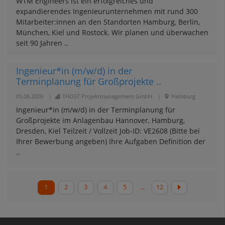
WTM Engineers ist ein erfolgreiches und
expandierendes Ingenieurunternehmen mit rund 300
Mitarbeiter:innen an den Standorten Hamburg, Berlin,
München, Kiel und Rostock. Wir planen und überwachen
seit 90 Jahren ..
Ingenieur*in (m/w/d) in der
Terminplanung für Großprojekte ..
05.08.2026
|
THOST Projektmanagement GmbH
|
Hamburg
Ingenieur*in (m/w/d) in der Terminplanung für
Großprojekte im Anlagenbau Hannover, Hamburg,
Dresden, Kiel Teilzeit / Vollzeit Job-ID: VE2608 (Bitte bei
Ihrer Bewerbung angeben) Ihre Aufgaben Definition der
..
1
2
3
4
5
...
12