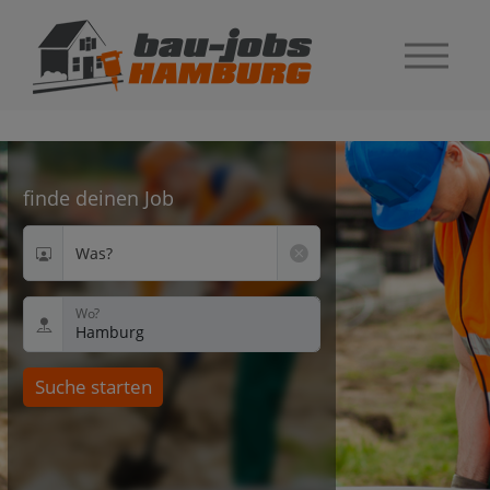
finde deinen Job
Was?
Wo?
Suche starten