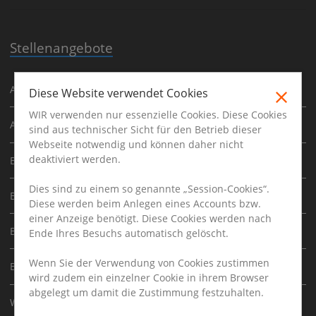
Stellenangebote
Ausbildung
Diese Website verwendet Cookies
WIR verwenden nur essenzielle Cookies. Diese Cookies
Architekt
sind aus technischer Sicht für den Betrieb dieser
Webseite notwendig und können daher nicht
deaktiviert werden.
Bauhelfer
Dies sind zu einem so genannte „Session-Cookies“.
Bauleiter
Diese werden beim Anlegen eines Accounts bzw.
einer Anzeige benötigt. Diese Cookies werden nach
Bautechniker
Ende Ihres Besuchs automatisch gelöscht.
Wenn Sie der Verwendung von Cookies zustimmen
Bauingenieur
wird zudem ein einzelner Cookie in ihrem Browser
abgelegt um damit die Zustimmung festzuhalten.
Werkstudent